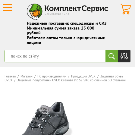
Надежный поставщик спецодежды и СИЗ
Минимальная сумма заказа 25 000
рублей
Работаем оптом только с юридическими
лицами
Главная
/
Магазин
/
По производителям
/
Продукция UVEX
/
Защитная обувь
UVEX
/ Защитные полуботинки UVEX Ксенова atc S2 SRC со сменной 3D стелькой