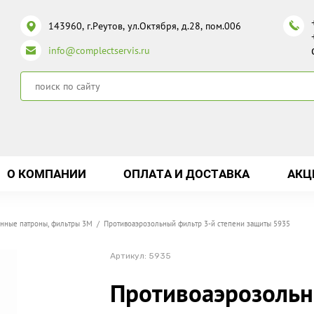
143960, г.Реутов, ул.Октября, д.28, пом.006
info@complectservis.ru
О КОМПАНИИ
ОПЛАТА И ДОСТАВКА
АКЦ
нные патроны, фильтры 3М
/ Противоаэрозольный фильтр 3-й степени защиты 5935
Артикул:
5935
Противоаэрозоль