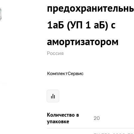
предохранительн
1аБ (УП 1 аБ) с
амортизатором
Россия
КомплектСервис
Количество в
20
упаковке