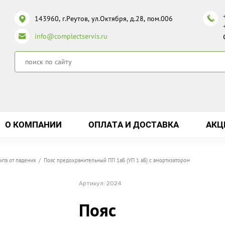
143960, г.Реутов, ул.Октября, д.28, пом.006
info@complectservis.ru
О КОМПАНИИ
ОПЛАТА И ДОСТАВКА
АКЦ
ита от падения
/ Пояс предохранительный ПП 1аБ (УП 1 аБ) с амортизатором
Артикул:
2024
Пояс