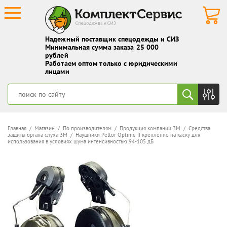
Надежный поставщик спецодежды и СИЗ
Минимальная сумма заказа 25 000
рублей
Работаем оптом только с юридическими
лицами
Главная
/
Магазин
/
По производителям
/
Продукция компании 3M
/
Средства
защиты органа слуха 3М
/ Наушники Peltor Optime II крепление на каску для
использования в условиях шума интенсивностью 94-105 дБ